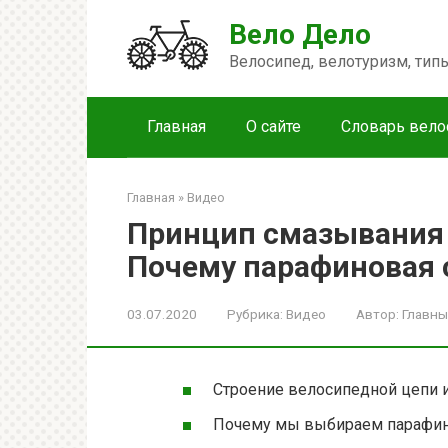
Перейти
Вело Дело
к
контенту
Велосипед, велотуризм, ти
Главная
О сайте
Словарь вело
Главная
»
Видео
Принцип смазывания 
Почему парафиновая 
03.07.2020
Рубрика:
Видео
Автор:
Главны
Строение велосипедной цепи и
Почему мы выбираем парафин