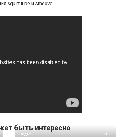
 squirt lube и smoove.
жет быть интересно
Видео
0