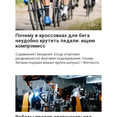
Полезно
0
Почему в кроссовках для бега
неудобно крутить педали: ищем
компромисс
Содержание1 Введение: Когда спортсмен
раздваивается2 Анатомия педалирования: почему
беговая подошва мешает крутить шатуны2.1 Жёсткость
Полезно
0
Роботы против сварщиков: кто