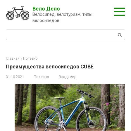
Перейти
Вело Дело
к
Велосипед, велотуризм, типы
контенту
велосипедов
Поиск:
Главная
»
Полезно
Преимущества велосипедов CUBE
31.10.2021
Полезно
Владимир