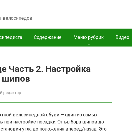
пы велосипедов
сипедиста
Содержание
Меню рубрик
Видео
е Часть 2. Настройка
а шипов
й редактор
тной велосипедной обуви — один из самых
 при настройке посадки. От выбора шипов до
установки угла до положения вперед/назад. Это