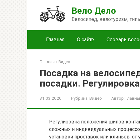
Перейти
Вело Дело
к
контенту
Велосипед, велотуризм, ти
Главная
О сайте
Словарь вело
Главная
»
Видео
Посадка на велосипед
посадки. Регулировк
31.03.2020
Рубрика:
Видео
Автор:
Главны
Регулировка положения шипов контак
сложных и индивидуальных процессов
установки проставок или клиньев, от 