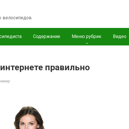
пы велосипедов
сипедиста
Содержание
Меню рубрик
Видео
 интернете правильно
димир