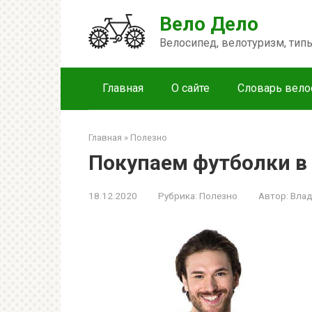
Перейти
Вело Дело
к
контенту
Велосипед, велотуризм, ти
Главная
О сайте
Словарь вело
Главная
»
Полезно
Покупаем футболки в
18.12.2020
Рубрика:
Полезно
Автор:
Вла