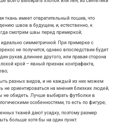
ше всего выбирать хлопок или лён, из синтетики
я ткань имеет отвратительный пошив, что
ению швов в будущем, и, естественно, к
егда смотрим швы перед примеркой;
 идеально симметричной. При примерке с
ерекос не получится, однако впоследствии будет
один рукав длиннее другого, или правая сторона
 Плохой крой – явный признак контрафакта,
ево;
ыть разных видов, и не каждый из них можем
сь не ориентироваться на мнения близких людей,
бы не обидеть. Лучше выбирать футболки в
логическими особенностями, то есть по фигуре;
енных тканей дают усадку, поэтому размер
ть больше хотя бы на один пункт.