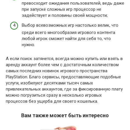
превосходит ожидания пользователей, ведь даже
при запуске сложных игр процессор не
задействует и половины своей мощности;
Выбор всевозможных игр настолько велик, что
среди всего многообразия игрового контента
любой игрок сможет найти для себя то, что
нужно.
А если поиск затянется, всегда можно купить или взять в
аренду аккаунт более чем с достаточным количеством
самых последних новинок игрового пространства
PlayStation. Благо сервисы, предоставляющие подобные
услуги, изобилуют десятками тысяч самых
привлекательных аккаунтов, где за фиксированную плату
можно погрузиться сразу в несколько игровых
процессов без ущерба для своего кошелька.
Вам также может быть интересно