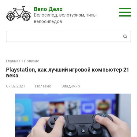
Перейти
Вело Дело
к
Велосипед, велотуризм, типы
контенту
велосипедов
Поиск:
Главная
»
Полезно
Playstation, как лучший игровой компьютер 21
века
07.02.2021
Полезно
Владимир