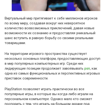
Виртуальный мир притягивает к себе миллионов игроков
по всему миру, создавая вокруг них невероятное
количество всевозможных приключений, давая новые
возможности их сознанию и предоставляя уникальный
шанс вступить в равную борьбу со своими реальными
товарищами.
На территории игрового пространства существует
несколько основных платформ, предоставляющих доступ
в мир популярных компьютерных игр. Среди них
лидирующие позиции продолжает завоёвывать
psn
, как
одна из самых функциональных и перспективных игровых
приставок современности.
PlayStation позволяет играть практически во все
популярные игры, в которые вы когда-либо играли на
персональном компьютере. Однако мало кто сможет
поспорить с тем, что играть на большом экране под