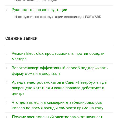
Руководства по эксплуатации
Инструкция по эксплуатации велосипеда FORWARD
Свежие записи
Ремонт Electrolux: профессионалы против соседа-
мастера
Велотренажер: эффективный способ поддерживать
форму дома и в спортзале
Аренда электросамокатов в Санкт-Петербурге: где
запрещено кататься и какие правила действуют в
центре
Что делать, если в кикшеринге заблокировалось
колесо во время аренды самоката прямо на ходу
Почему арендованный электросамокат начинает