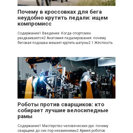
Почему в кроссовках для бега
неудобно крутить педали: ищем
компромисс
Содержание1 Введение: Когда спортсмен
раздваивается2 Анатомия педалирования: почему
беговая подошва мешает крутить шатуны2.1 Жёсткость
Полезно
0
Роботы против сварщиков: кто
собирает лучшие велосипедные
рамы
Содержание1 Мастерство человеческих рук: почему
сварщики до сих пор незаменимы2 Армия роботов: