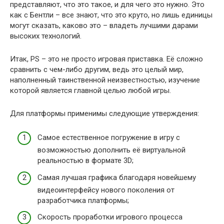
представляют, что это такое, и для чего это нужно. Это
как с Бентли – все знают, что это круто, но лишь единицы
могут сказать, каково это – владеть лучшими дарами
высоких технологий.
Итак, PS – это не просто игровая приставка. Её сложно
сравнить с чем-либо другим, ведь это целый мир,
наполненный таинственной неизвестностью, изучение
которой является главной целью любой игры.
Для платформы применимы следующие утверждения:
Самое естественное погружение в игру с
возможностью дополнить её виртуальной
реальностью в формате 3D;
Самая лучшая графика благодаря новейшему
видеоинтерфейсу нового поколения от
разработчика платформы;
Скорость проработки игрового процесса