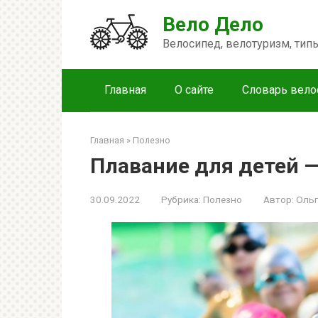
Перейти
Вело Дело
к
контенту
Велосипед, велотуризм, ти
Главная
О сайте
Словарь вело
Главная
»
Полезно
Плавание для детей —
30.09.2022
Рубрика:
Полезно
Автор:
Ольг