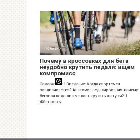
Полезно
0
Почему в кроссовках для бега
неудобно крутить педали: ищем
компромисс
Содержание1 Введение: Когда спортсмен
раздваивается2 Анатомия педалирования: почему
беговая подошва мешает крутить шатуны2.1
Жёсткость