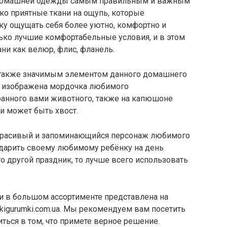
в домашней одежды самым правильным и важным
ко приятные ткани на ощупь, которые
у ощущать себя более уютно, комфортно и
лько лучшие комфортабельные условия, и в этом
ани как велюр, флис, фланель.
также значимым элементом данного домашнего
ет изображена мордочка любимого
ранного вами животного, также на капюшоне
ди может быть хвост.
 красивый и запоминающийся персонаж любимого
подарить своему любимому ребёнку на день
о другой праздник, то лучше всего использовать
.
 в большом ассортименте представлена на
kigurumki.com.ua. Мы рекомендуем вам посетить
ться в том, что примете верное решение.