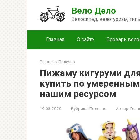
Перейти
Вело Дело
к
контенту
Велосипед, велотуризм, ти
Главная
О сайте
Словарь вело
Главная
»
Полезно
Пижаму кигуруми для
купить по умеренным
нашим ресурсом
19.03.2020
Рубрика:
Полезно
Автор:
Глав