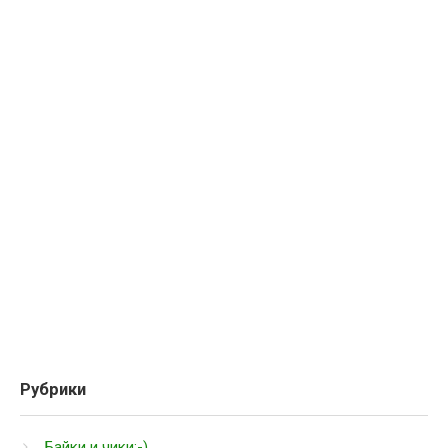
Рубрики
Байки и чики:-)