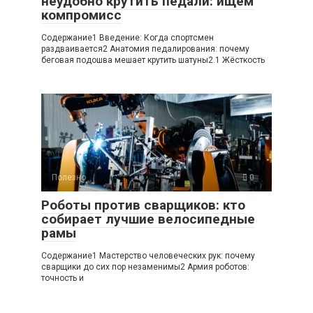
неудобно крутить педали: ищем
компромисс
Содержание1 Введение: Когда спортсмен
раздваивается2 Анатомия педалирования: почему
беговая подошва мешает крутить шатуны2.1 Жёсткость
Полезно
0
Роботы против сварщиков: кто
собирает лучшие велосипедные
рамы
Содержание1 Мастерство человеческих рук: почему
сварщики до сих пор незаменимы2 Армия роботов:
точность и