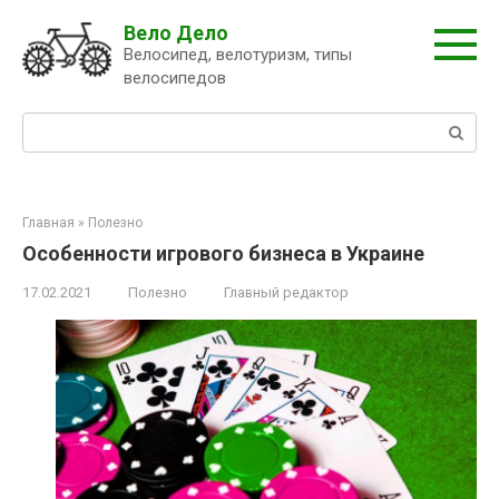
Перейти
Вело Дело
к
Велосипед, велотуризм, типы
контенту
велосипедов
Поиск:
Главная
»
Полезно
Особенности игрового бизнеса в Украине
17.02.2021
Полезно
Главный редактор