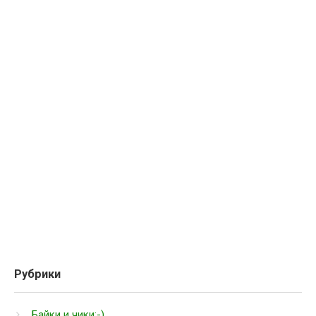
Рубрики
Байки и чики:-)