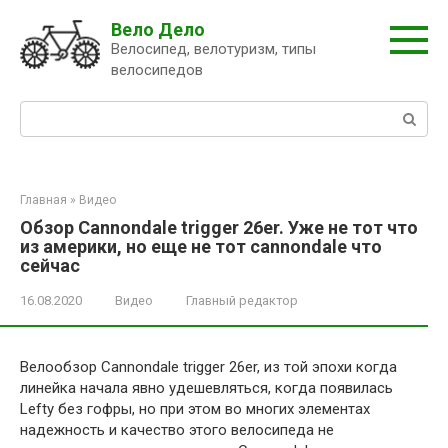
Перейти
Вело Дело
к
Велосипед, велотуризм, типы
контенту
велосипедов
Поиск:
Главная
»
Видео
Обзор Cannondale trigger 26er. Уже не тот что
из америки, но еще не тот cannondale что
сейчас
16.08.2020
Видео
Главный редактор
Велообзор Cannondale trigger 26er, из той эпохи когда
линейка начала явно удешевляться, когда появилась
Lefty без гофры, но при этом во многих элементах
надежность и качество этого велосипеда не