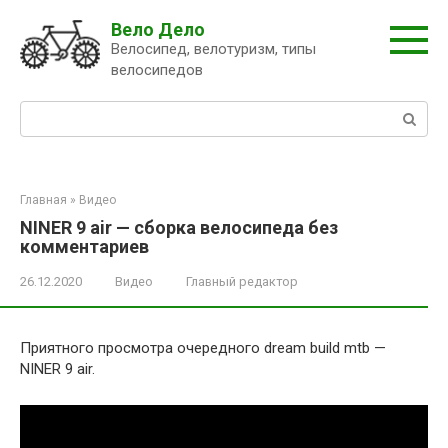
Перейти
Вело Дело
к
Велосипед, велотуризм, типы
контенту
велосипедов
Поиск:
Главная
»
Видео
NINER 9 air — сборка велосипеда без
комментариев
26.12.2020
Видео
Главный редактор
Приятного просмотра очередного dream build mtb —
NINER 9 air.