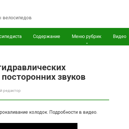
пы велосипедов
сипедиста
Содержание
Меню рубрик
Видео
гидравлических
 посторонних звуков
й редактор
прокаливание колодок. Подробности в видео.