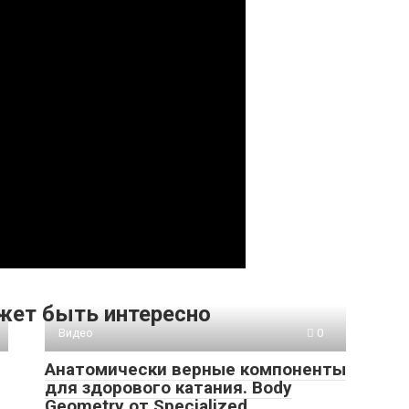
жет быть интересно
Видео
0
Анатомически верные компоненты
для здорового катания. Body
Geometry от Specialized