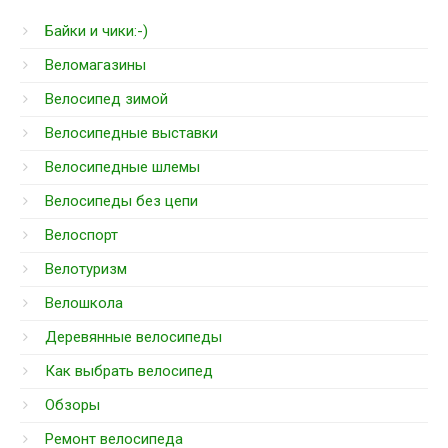
Байки и чики:-)
Веломагазины
Велосипед зимой
Велосипедные выставки
Велосипедные шлемы
Велосипеды без цепи
Велоспорт
Велотуризм
Велошкола
Деревянные велосипеды
Как выбрать велосипед
Обзоры
Ремонт велосипеда