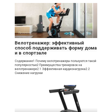
Полезно
0
Велотренажер: эффективный
способ поддерживать форму дома
и в спортзале
Содержание1 Почему велотренажеры пользуются такой
популярностью2 Преимущества тренировок на
велотренажере2.1 Эффективная кардионагрузка2.2
Снижение нагрузки