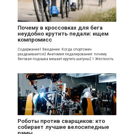
Полезно
0
Почему в кроссовках для бега
неудобно крутить педали: ищем
компромисс
Содержание1 Введение: Когда спортсмен
раздваивается2 Анатомия педалирования: почему
беговая подошва мешает крутить шатуны2.1 Жёсткость
Полезно
0
Роботы против сварщиков: кто
собирает лучшие велосипедные
рамы