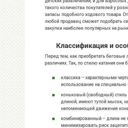
детских развлечений, и для взрослых 
такого количества покупателей у роз
запасы подобного ходового товара. 
любой продавец сможет подобрать с
закупки наиболее популярных на рын
Классификация и осо
Перед тем, как приобретать беговые 
различиях. Так, по стилю катания он
классика – характерными черт
использование на специально 
коньковый (свободный) стиль 
длиной, имеют тупой мысок, н
напоминающей движения кон
комбинированный – длина не 
минимизировать риск зацепить