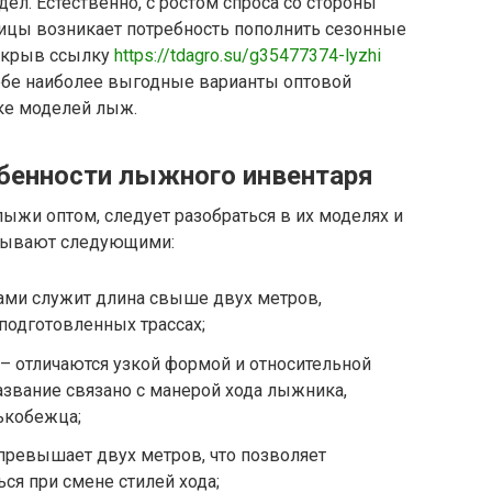
дел. Естественно, с ростом спроса со стороны
ницы возникает потребность пополнить сезонные
Открыв ссылку
https://tdagro.su/g35477374-lyzhi
ебе наиболее выгодные варианты оптовой
ке моделей лыж.
бенности лыжного инвентаря
лыжи оптом, следует разобраться в их моделях и
и бывают следующими:
ами служит длина свыше двух метров,
подготовленных трассах;
– отличаются узкой формой и относительной
азвание связано с манерой хода лыжника,
ькобежца;
превышает двух метров, что позволяет
ся при смене стилей хода;