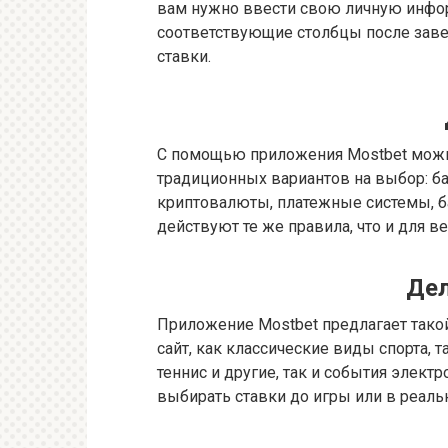
вам нужно ввести свою личную инфо
соответствующие столбцы после заве
ставки.
С помощью приложения Mostbet можно
традиционных вариантов на выбор: б
криптовалюты, платежные системы, б
действуют те же правила, что и для ве
Дел
Приложение Mostbet предлагает такой
сайт, как классические виды спорта, т
теннис и другие, так и события электр
выбирать ставки до игры или в реал