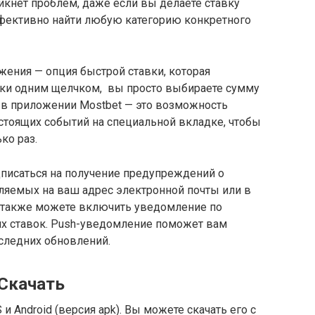
никнет проблем, даже если вы делаете ставку
фективно найти любую категорию конкретного
ения — опция быстрой ставки, которая
вки одним щелчком, вы просто выбираете сумму
 в приложении Mostbet — это возможность
стоящих событий на специальной вкладке, чтобы
ко раз.
писаться на получение предупреждений о
вляемых на ваш адрес электронной почты или в
 также можете включить уведомление по
их ставок. Push-уведомление поможет вам
оследних обновлений.
Скачать
и Android (версия apk). Вы можете скачать его с