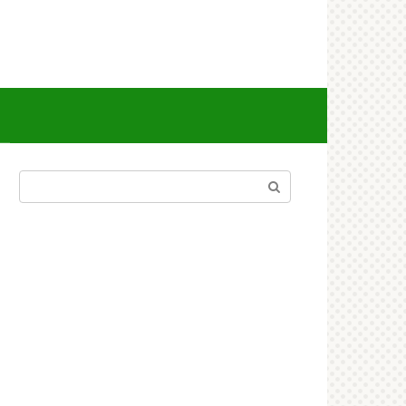
Поиск: