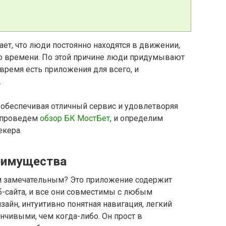
т, что люди постоянно находятся в движении,
ого времени. По этой причине люди придумывают
время есть приложения для всего, и
.
, обеспечивая отличный сервис и удовлетворяя
я проведем
обзор БК МостБет
, и определим
екера.
еимущества
м замечательным? Это приложение содержит
-сайта, и все они совместимы с любым
айн, интуитивно понятная навигация, легкий
нчивыми, чем когда-либо. Он прост в