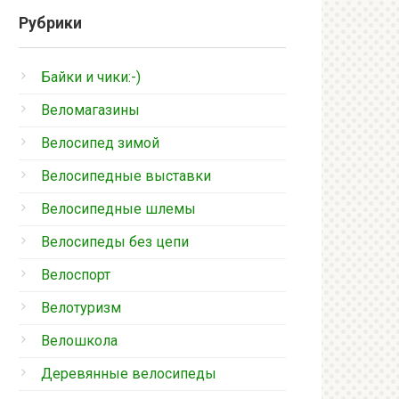
Рубрики
Байки и чики:-)
Веломагазины
Велосипед зимой
Велосипедные выставки
Велосипедные шлемы
Велосипеды без цепи
Велоспорт
Велотуризм
Велошкола
Деревянные велосипеды