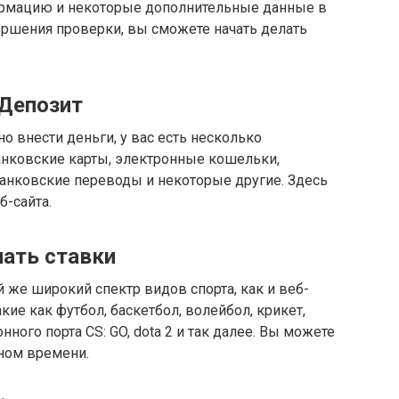
рмацию и некоторые дополнительные данные в
ршения проверки, вы сможете начать делать
Депозит
 внести деньги, у вас есть несколько
анковские карты, электронные кошельки,
анковские переводы и некоторые другие. Здесь
б-сайта.
ать ставки
 же широкий спектр видов спорта, как и веб-
акие как футбол, баскетбол, волейбол, крикет,
онного порта CS: GO, dota 2 и так далее. Вы можете
ьном времени.