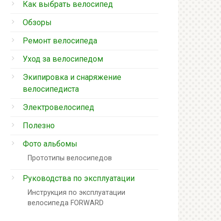
Как выбрать велосипед
Обзоры
Ремонт велосипеда
Уход за велосипедом
Экипировка и снаряжение
велосипедиста
Электровелосипед
Полезно
Фото альбомы
Прототипы велосипедов
Руководства по эксплуатации
Инструкция по эксплуатации
велосипеда FORWARD