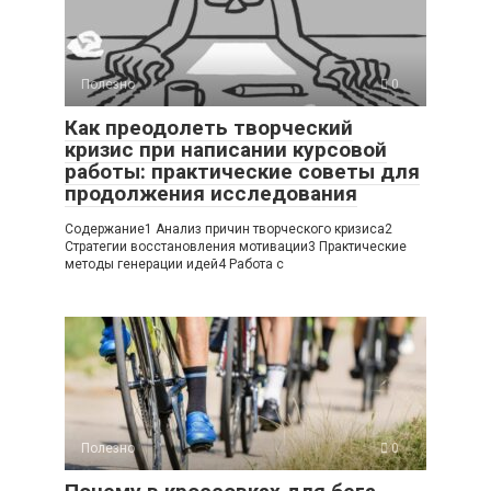
Полезно
0
Как преодолеть творческий
кризис при написании курсовой
работы: практические советы для
продолжения исследования
Содержание1 Анализ причин творческого кризиса2
Стратегии восстановления мотивации3 Практические
методы генерации идей4 Работа с
Полезно
0