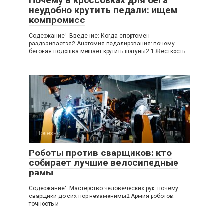
Почему в кроссовках для бега
неудобно крутить педали: ищем
компромисс
Содержание1 Введение: Когда спортсмен
раздваивается2 Анатомия педалирования: почему
беговая подошва мешает крутить шатуны2.1 Жёсткость
Полезно
0
Роботы против сварщиков: кто
собирает лучшие велосипедные
рамы
Содержание1 Мастерство человеческих рук: почему
сварщики до сих пор незаменимы2 Армия роботов:
точность и