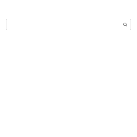
Поиск: