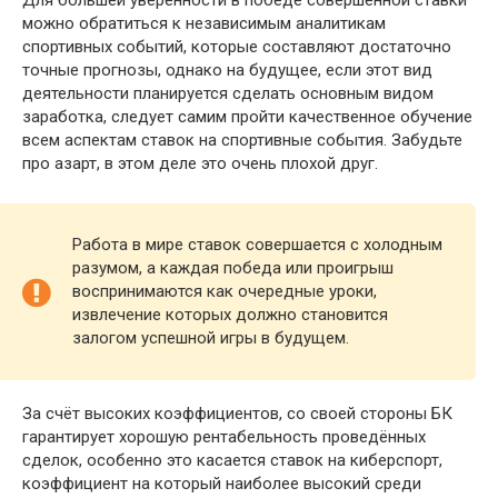
Для большей уверенности в победе совершённой ставки
можно обратиться к независимым аналитикам
спортивных событий, которые составляют достаточно
точные прогнозы, однако на будущее, если этот вид
деятельности планируется сделать основным видом
заработка, следует самим пройти качественное обучение
всем аспектам ставок на спортивные события. Забудьте
про азарт, в этом деле это очень плохой друг.
Работа в мире ставок совершается с холодным
разумом, а каждая победа или проигрыш
воспринимаются как очередные уроки,
извлечение которых должно становится
залогом успешной игры в будущем.
За счёт высоких коэффициентов, со своей стороны БК
гарантирует хорошую рентабельность проведённых
сделок, особенно это касается ставок на киберспорт,
коэффициент на который наиболее высокий среди