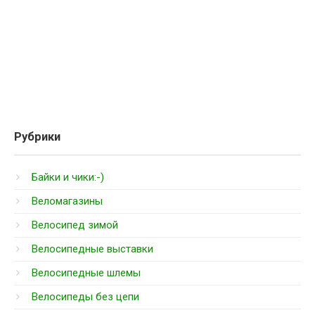
Рубрики
Байки и чики:-)
Веломагазины
Велосипед зимой
Велосипедные выставки
Велосипедные шлемы
Велосипеды без цепи