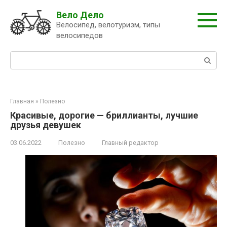
Перейти
Вело Дело
к
Велосипед, велотуризм, типы
контенту
велосипедов
Поиск:
Главная
»
Полезно
Красивые, дорогие — бриллианты, лучшие
друзья девушек
03.06.2022
Полезно
Главный редактор