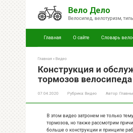
Перейти
Вело Дело
к
контенту
Велосипед, велотуризм, ти
Главная
О сайте
Словарь вело
Главная
»
Видео
Конструкция и обслу
тормозов велосипеда
07.04.2020
Рубрика:
Видео
Автор:
Главны
В этом видео затронем не только те
тормозов, но также рассмотрим прич
больше о конструкции и принципе р