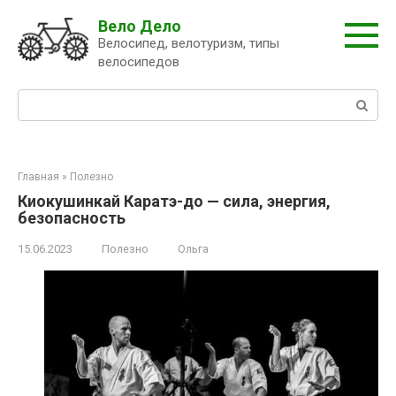
Перейти
Вело Дело
к
Велосипед, велотуризм, типы
контенту
велосипедов
Поиск:
Главная
»
Полезно
Киокушинкай Каратэ-до — сила, энергия,
безопасность
15.06.2023
Полезно
Ольга