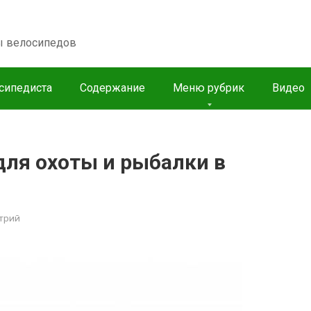
пы велосипедов
сипедиста
Содержание
Меню рубрик
Видео
для охоты и рыбалки в
трий