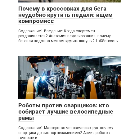
Почему в кроссовках для бега
неудобно крутить педали: ищем
компромисс
Содержание1 Введение: Когда спортсмен
раздваивается2 Анатомия педалирования: почему
беговая подошва мешает крутить шатуны2.1 Жёсткость
Полезно
0
Роботы против сварщиков: кто
собирает лучшие велосипедные
рамы
Содержание1 Мастерство человеческих рук: почему
сварщики до сих пор незаменимы2 Армия роботов:
точность и