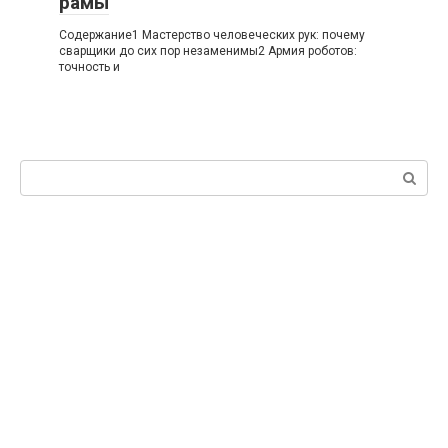
рамы
Содержание1 Мастерство человеческих рук: почему
сварщики до сих пор незаменимы2 Армия роботов:
точность и
Поиск: