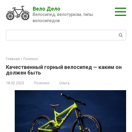
Перейти
Вело Дело
к
Велосипед, велотуризм, типы
контенту
велосипедов
Поиск:
Главная
»
Полезно
Качественный горный велосипед — каким он
должен быть
18.02.2023
Полезно
Ольга