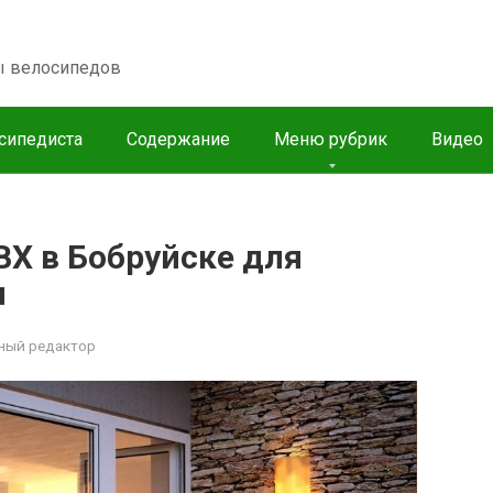
пы велосипедов
сипедиста
Содержание
Меню рубрик
Видео
ВХ в Бобруйске для
и
ный редактор