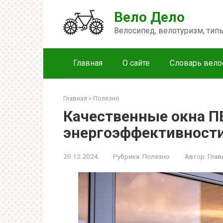
Перейти
Вело Дело
к
контенту
Велосипед, велотуризм, ти
Главная
О сайте
Словарь вело
Главная
»
Полезно
Качественные окна П
энергоэффективност
20.12.2024
Рубрика:
Полезно
Автор:
Глав