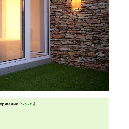
ержание
[
скрыть
]