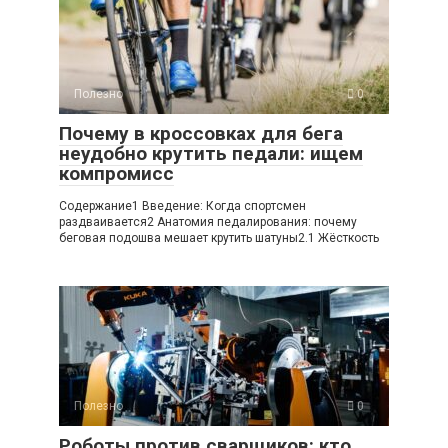
Полезно
0
Почему в кроссовках для бега
неудобно крутить педали: ищем
компромисс
Содержание1 Введение: Когда спортсмен
раздваивается2 Анатомия педалирования: почему
беговая подошва мешает крутить шатуны2.1 Жёсткость
Полезно
0
Роботы против сварщиков: кто