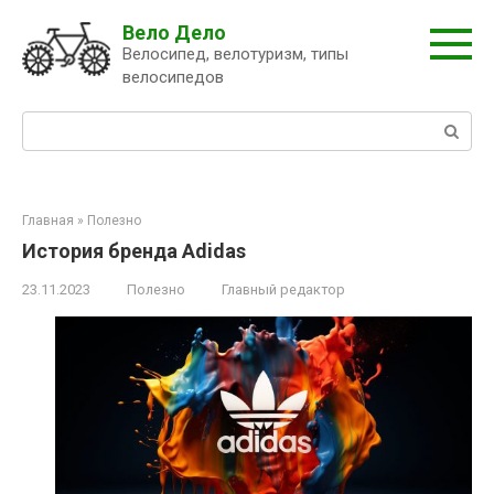
Перейти
Вело Дело
к
Велосипед, велотуризм, типы
контенту
велосипедов
Поиск:
Главная
»
Полезно
История бренда Adidas
23.11.2023
Полезно
Главный редактор