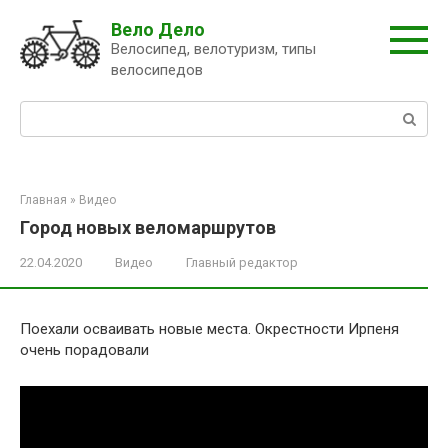
Перейти
Вело Дело
к
Велосипед, велотуризм, типы
контенту
велосипедов
Поиск:
Главная
»
Видео
Город новых веломаршрутов
22.04.2020
Видео
Главный редактор
Поехали осваивать новые места. Окрестности Ирпеня
очень порадовали