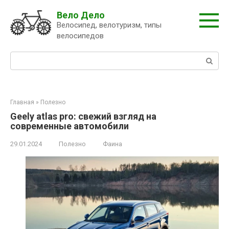
Перейти
Вело Дело
к
Велосипед, велотуризм, типы
контенту
велосипедов
Поиск:
Главная
»
Полезно
Geely atlas pro: свежий взгляд на
современные автомобили
29.01.2024
Полезно
Фаина