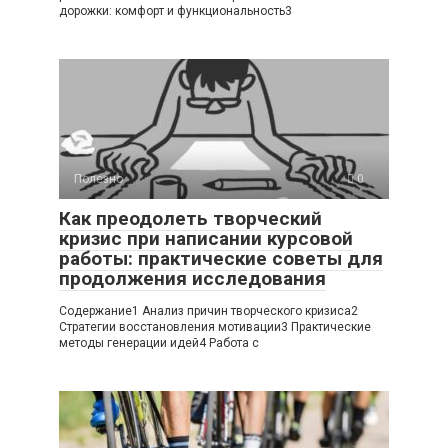
дорожки: комфорт и функциональность3
Полезно
0
Как преодолеть творческий
кризис при написании курсовой
работы: практические советы для
продолжения исследования
Содержание1 Анализ причин творческого кризиса2
Стратегии восстановления мотивации3 Практические
методы генерации идей4 Работа с