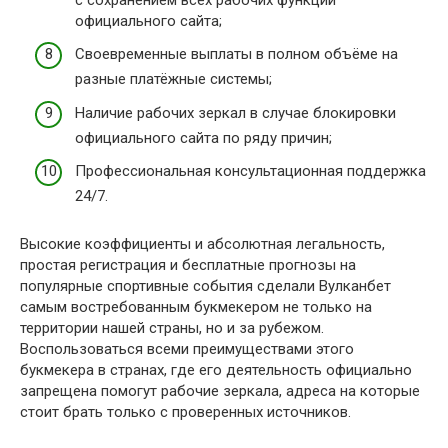
официального сайта;
Своевременные выплаты в полном объёме на
разные платёжные системы;
Наличие рабочих зеркал в случае блокировки
официального сайта по ряду причин;
Профессиональная консультационная поддержка
24/7.
Высокие коэффициенты и абсолютная легальность,
простая регистрация и бесплатные прогнозы на
популярные спортивные события сделали Вулканбет
самым востребованным букмекером не только на
территории нашей страны, но и за рубежом.
Воспользоваться всеми преимуществами этого
букмекера в странах, где его деятельность официально
запрещена помогут рабочие зеркала, адреса на которые
стоит брать только с проверенных источников.