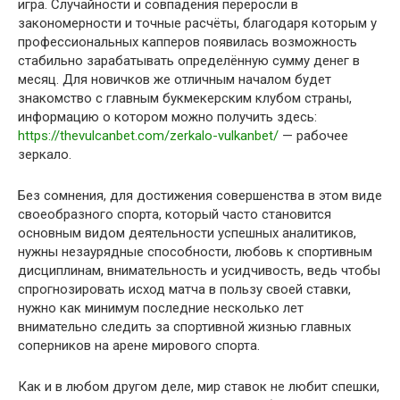
игра. Случайности и совпадения переросли в
закономерности и точные расчёты, благодаря которым у
профессиональных капперов появилась возможность
стабильно зарабатывать определённую сумму денег в
месяц. Для новичков же отличным началом будет
знакомство с главным букмекерским клубом страны,
информацию о котором можно получить здесь:
https://thevulcanbet.com/zerkalo-vulkanbet/
— рабочее
зеркало.
Без сомнения, для достижения совершенства в этом виде
своеобразного спорта, который часто становится
основным видом деятельности успешных аналитиков,
нужны незаурядные способности, любовь к спортивным
дисциплинам, внимательность и усидчивость, ведь чтобы
спрогнозировать исход матча в пользу своей ставки,
нужно как минимум последние несколько лет
внимательно следить за спортивной жизнью главных
соперников на арене мирового спорта.
Как и в любом другом деле, мир ставок не любит спешки,