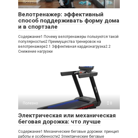
Полезно
0
Велотренажер: эффективный
способ поддерживать форму дома
и в спортзале
Содержание1 Почему велотренажеры пользуются такой
популярностью2 Преимущества тренировок на
велотренажере2.1 Эффективная кардионагрузка2.2
Снижение нагрузки
Полезно
0
Электрическая или механическая
беговая дорожка: что лучше
Содержание1 Механические беговые дорожки: принцип
работы и особенности2 Электрические беговые