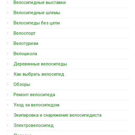
Велосипедные выставки
Велосипедные шлемы
Велосипеды без цепи
Велоспорт
Велотуризм
Велошкола
Деревянные велосипеды
Как выбрать велосипед
Обзоры
Ремонт велосипеда
Уход за велосипедом
Экипировка и снаряжение велосипедиста
Электровелосипед