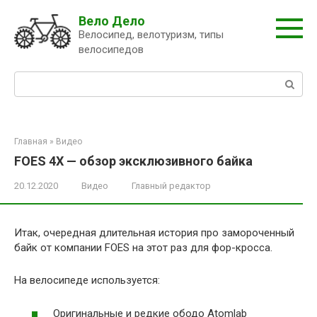
Перейти
Вело Дело
к
Велосипед, велотуризм, типы
контенту
велосипедов
Поиск:
Главная
»
Видео
FOES 4X — обзор эксклюзивного байка
20.12.2020
Видео
Главный редактор
Итак, очередная длительная история про замороченный
байк от компании FOES на этот раз для фор-кросса.
На велосипеде используется:
Оригинальные и редкие ободо Atomlab