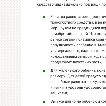
средство индивидуально под ваши по
Если вы располагаете достато
транспортного средства, и на
маршрутам не предвидятся пер
приобретайте сегвэй. Что это 
рынке сегвеи появились срав
популярность, особенно в Аме
универсального, надёжного м
колоссальным запасом хода бо
продолжает неустанно расти;
Для маленького ребёнка, конеч
размеру. Для детей предусмо
способные разогнаться чуть в
и легки, а уровень удовольств
зашкалит;
Вы уже давно не ребёнок и хо