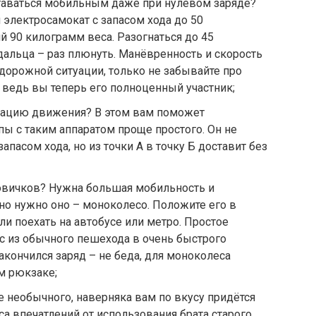
ставаться мобильным даже при нулевом заряде?
электросамокат с запасом хода до 50
90 килограмм веса. Разогнаться до 45
дальца – раз плюнуть. Манёвренность и скорость
орожной ситуации, только не забывайте про
ведь вы теперь его полноценный участник;
нацию движения? В этом вам поможет
пы с таким аппаратом проще простого. Он не
пасом хода, но из точки А в точку Б доставит без
 новичков? Нужна большая мобильность и
но нужно оно – моноколесо. Положите его в
и поехать на автобусе или метро. Простое
с из обычного пешехода в очень быстрого
акончился заряд – не беда, для моноколеса
м рюкзаке;
е необычного, наверняка вам по вкусу придётся
са впечатлений от использования брата старого