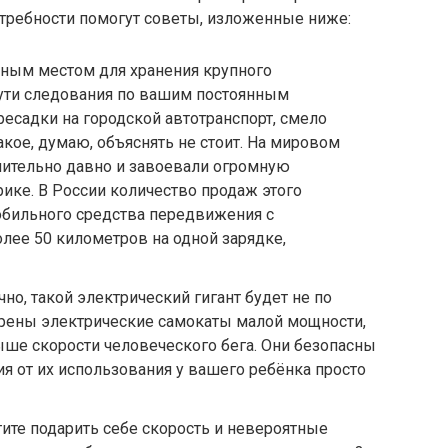
требности помогут советы, изложенные ниже:
чным местом для хранения крупного
 пути следования по вашим постоянным
есадки на городской автотранспорт, смело
такое, думаю, объяснять не стоит. На мировом
нительно давно и завоевали огромную
рике. В России количество продаж этого
обильного средства передвижения с
лее 50 километров на одной зарядке,
но, такой электрический гигант будет не по
трены электрические самокаты малой мощности,
ыше скорости человеческого бега. Они безопасны
ия от их использования у вашего ребёнка просто
тите подарить себе скорость и невероятные