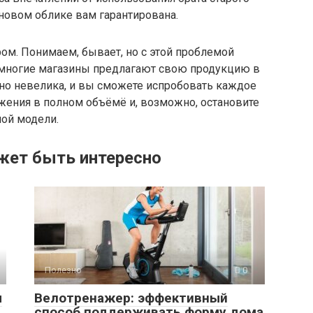
новом облике вам гарантирована.
ром. Понимаем, бывает, но с этой проблемой
у многие магазины предлагают свою продукцию в
ьно невелика, и вы сможете испробовать каждое
жения в полном объёмё и, возможно, остановите
ной модели.
жет быть интересно
Полезно
0
ы
Велотренажер: эффективный
способ поддерживать форму дома