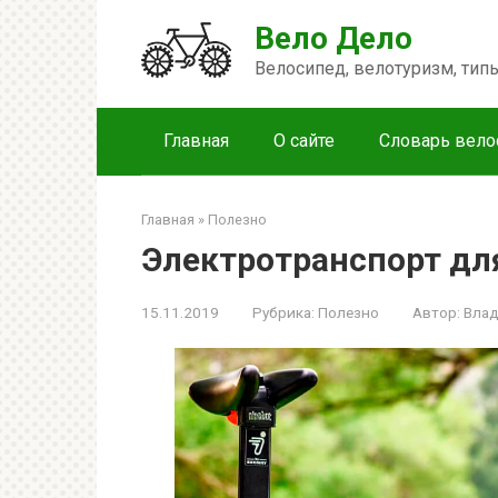
Перейти
Вело Дело
к
контенту
Велосипед, велотуризм, ти
Главная
О сайте
Словарь вело
Главная
»
Полезно
Электротранспорт дл
15.11.2019
Рубрика:
Полезно
Автор:
Вла