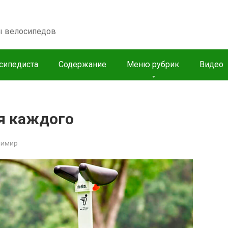
пы велосипедов
сипедиста
Содержание
Меню рубрик
Видео
я каждого
димир