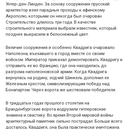
Унтер-ден-Линден. За основу сооружения прусский
архитектор взял парадные проходы к афинскому
Акрополю, которыми он некогда был очарован.
Строительство длилось три года. В качестве
строительного материала выбрали известняк, который
позднее выкрасили в белоснежный цвет.
Величие сооружения и особенно Квадрига очаровало
Наполеона, въехавшего в город вместе со своим
войском. Император приказал демонтировать Квадригу и
отправить ее во Францию, где она находилась до
разгрома наполеоновской армии. Когда Квадрига
вернулась на родину, зодчий Шинкель дополнил ее
Железным крестом, символизирующим победу над
Бонапартом. Через ворота же шествовали победители.
В тридцатых годах прошлого столетия на
Бранденбургские ворота водрузили гитлеровские
знамена и свастику. Во время Второй мировой войны
архитектурный памятник сильно пострадал. Больше всего
досталось Квадриге, она была практически уничтожена.