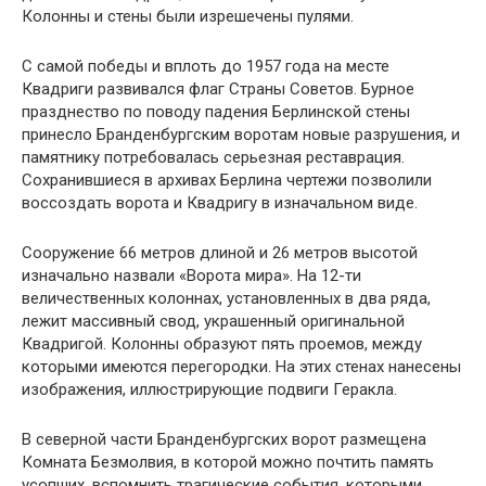
Колонны и стены были изрешечены пулями.
С самой победы и вплоть до 1957 года на месте
Квадриги развивался флаг Страны Советов. Бурное
празднество по поводу падения Берлинской стены
принесло Бранденбургским воротам новые разрушения, и
памятнику потребовалась серьезная реставрация.
Сохранившиеся в архивах Берлина чертежи позволили
воссоздать ворота и Квадригу в изначальном виде.
Сооружение 66 метров длиной и 26 метров высотой
изначально назвали «Ворота мира». На 12-ти
величественных колоннах, установленных в два ряда,
лежит массивный свод, украшенный оригинальной
Квадригой. Колонны образуют пять проемов, между
которыми имеются перегородки. На этих стенах нанесены
изображения, иллюстрирующие подвиги Геракла.
В северной части Бранденбургских ворот размещена
Комната Безмолвия, в которой можно почтить память
усопших, вспомнить трагические события, которыми