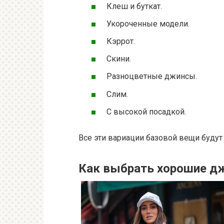
Клеш и буткат.
Укороченные модели.
Кэррот.
Скини.
Разноцветные джинсы.
Слим.
С высокой посадкой.
Все эти вариации базовой вещи будут 
Как выбрать хорошие д