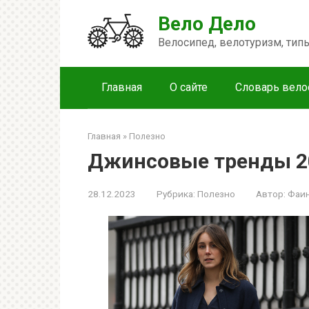
Перейти
Вело Дело
к
контенту
Велосипед, велотуризм, ти
Главная
О сайте
Словарь вело
Главная
»
Полезно
Джинсовые тренды 2
28.12.2023
Рубрика:
Полезно
Автор:
Фаи