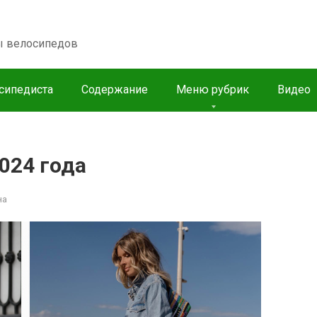
пы велосипедов
сипедиста
Содержание
Меню рубрик
Видео
024 года
на