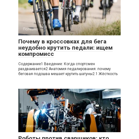
Полезно
0
Почему в кроссовках для бега
неудобно крутить педали: ищем
компромисс
Содержание1 Введение: Когда спортсмен
раздваивается2 Анатомия педалирования: почему
беговая подошва мешает крутить шатуны2.1 Жёсткость
Полезно
0
Роботы против сварщиков: кто