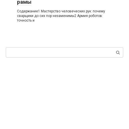
рамы
Содержание1 Мастерство человеческих рук: почему
сварщики до сих пор незаменимы2 Армия роботов:
точность и
Поиск: