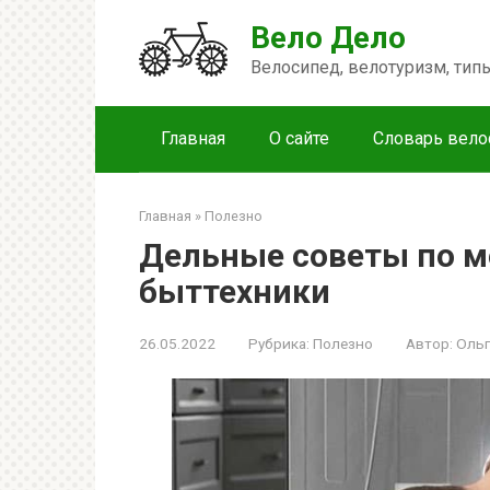
Перейти
Вело Дело
к
контенту
Велосипед, велотуризм, ти
Главная
О сайте
Словарь вело
Главная
»
Полезно
Дельные советы по м
быттехники
26.05.2022
Рубрика:
Полезно
Автор:
Ольг