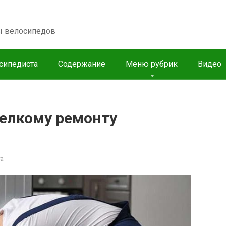
пы велосипедов
сипедиста
Содержание
Меню рубрик
Видео
елкому ремонту
а