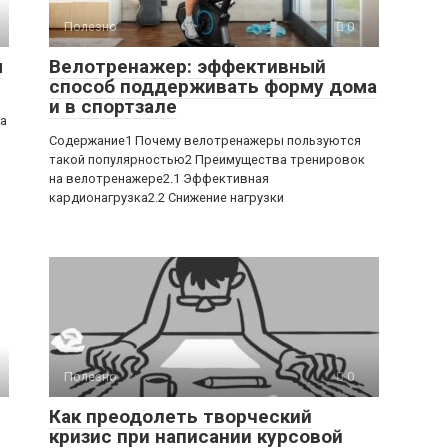
Полезно
0
ы
Велотренажер: эффективный
способ поддерживать форму дома
и в спортзале
ра
Содержание1 Почему велотренажеры пользуются
такой популярностью2 Преимущества тренировок
на велотренажере2.1 Эффективная
кардионагрузка2.2 Снижение нагрузки
Полезно
0
Как преодолеть творческий
кризис при написании курсовой