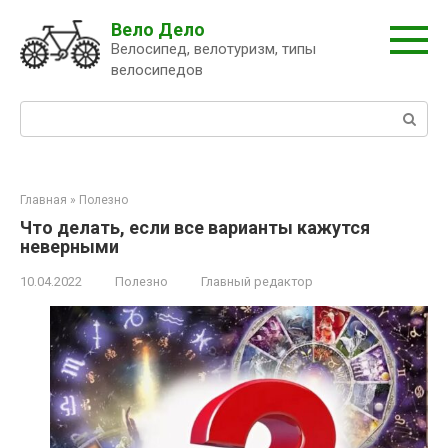
Перейти
Вело Дело
к
Велосипед, велотуризм, типы
контенту
велосипедов
Поиск:
Главная
»
Полезно
Что делать, если все варианты кажутся
неверными
10.04.2022
Полезно
Главный редактор