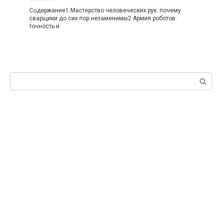
Содержание1 Мастерство человеческих рук: почему
сварщики до сих пор незаменимы2 Армия роботов:
точность и
Поиск: