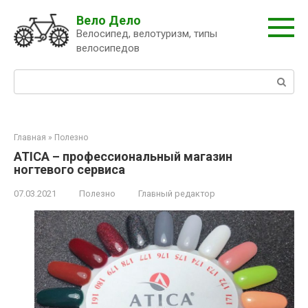
Перейти
Вело Дело
к
Велосипед, велотуризм, типы
контенту
велосипедов
Поиск:
Главная
»
Полезно
ATICA – профессиональный магазин
ногтевого сервиса
07.03.2021
Полезно
Главный редактор