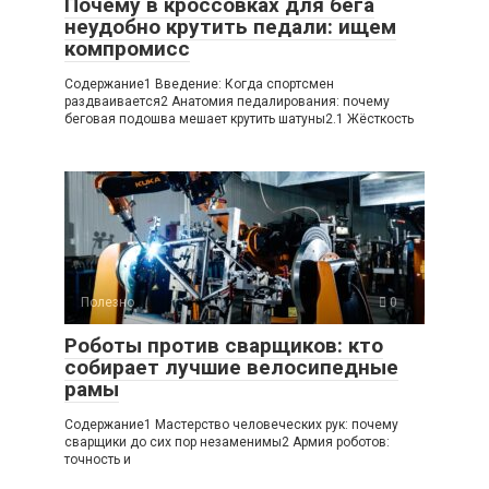
Почему в кроссовках для бега
неудобно крутить педали: ищем
компромисс
Содержание1 Введение: Когда спортсмен
раздваивается2 Анатомия педалирования: почему
беговая подошва мешает крутить шатуны2.1 Жёсткость
Полезно
0
Роботы против сварщиков: кто
собирает лучшие велосипедные
рамы
Содержание1 Мастерство человеческих рук: почему
сварщики до сих пор незаменимы2 Армия роботов:
точность и