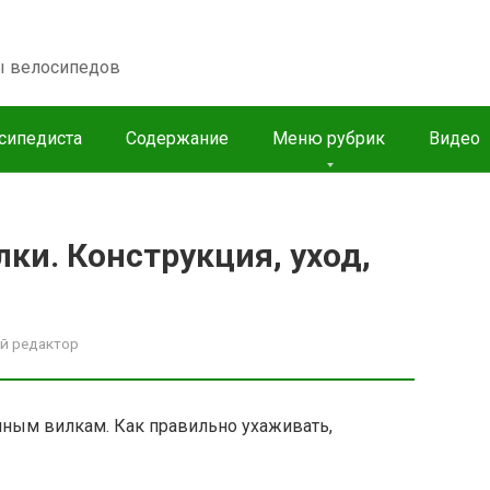
пы велосипедов
сипедиста
Содержание
Меню рубрик
Видео
ки. Конструкция, уход,
й редактор
ным вилкам. Как правильно ухаживать,