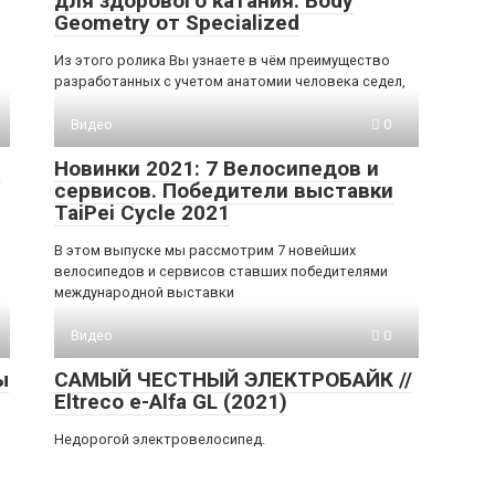
для здорового катания. Body
Geometry от Specialized
Из этого ролика Вы узнаете в чём преимущество
разработанных с учетом анатомии человека седел,
Видео
0
e
Новинки 2021: 7 Велосипедов и
сервисов. Победители выставки
TaiPei Cycle 2021
В этом выпуске мы рассмотрим 7 новейших
велосипедов и сервисов ставших победителями
международной выставки
Видео
0
ы
САМЫЙ ЧЕСТНЫЙ ЭЛЕКТРОБАЙК //
Eltreco e-Alfa GL (2021)
Недорогой электровелосипед.