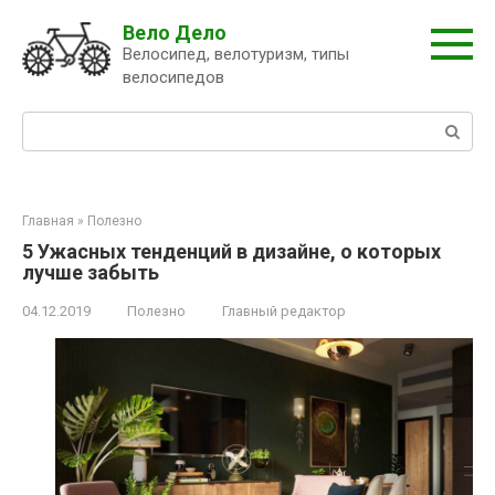
Перейти
Вело Дело
к
Велосипед, велотуризм, типы
контенту
велосипедов
Поиск:
Главная
»
Полезно
5 Ужасных тенденций в дизайне, о которых
лучше забыть
04.12.2019
Полезно
Главный редактор