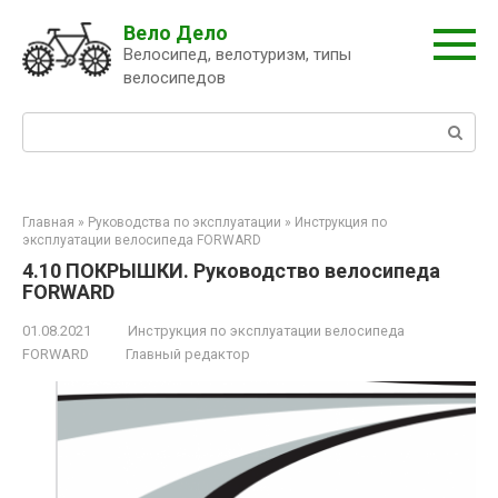
Перейти
Вело Дело
к
Велосипед, велотуризм, типы
контенту
велосипедов
Поиск:
Главная
»
Руководства по эксплуатации
»
Инструкция по
эксплуатации велосипеда FORWARD
4.10 ПОКРЫШКИ. Руководство велосипеда
FORWARD
01.08.2021
Инструкция по эксплуатации велосипеда
FORWARD
Главный редактор