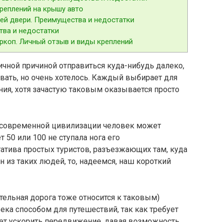
реплений на крышу авто
ей двери. Преимущества и недостатки
тва и недостатки
ркоп. Личный отзыв и виды креплений
ичной причиной отправиться куда-нибудь далеко,
вать, но очень хотелось. Каждый выбирает для
ия, хотя зачастую таковым оказывается просто
 современной цивилизации человек может
т 50 или 100 не ступала нога его
гатива простых туристов, разъезжающих там, куда
н из таких людей, то, надеемся, наш короткий
ельная дорога тоже относится к таковым)
ка способом для путешествий, так как требует
яет ускорить передвижение, давая возможность