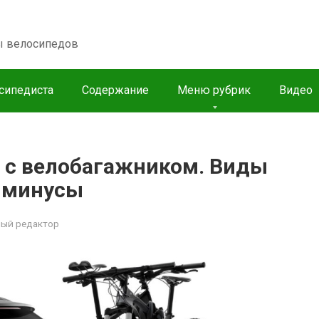
пы велосипедов
сипедиста
Содержание
Меню рубрик
Видео
 с велобагажником. Виды
 минусы
ный редактор