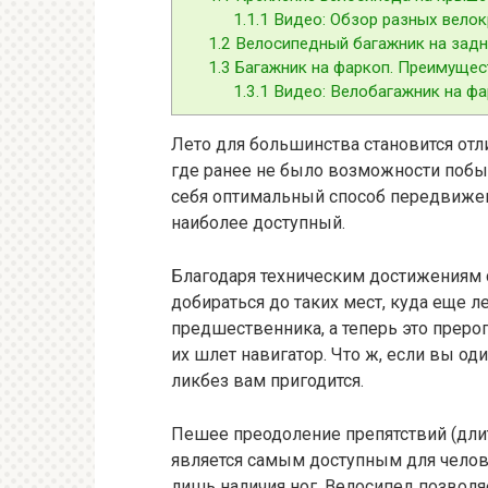
1.1.1
Видео: Обзор разных велок
1.2
Велосипедный багажник на задн
1.3
Багажник на фаркоп. Преимущес
1.3.1
Видео: Велобагажник на фа
Лето для большинства становится отл
где ранее не было возможности побы
себя оптимальный способ передвижен
наиболее доступный.
Благодаря техническим достижениям
добираться до таких мест, куда еще ле
предшественника, а теперь это преро
их шлет навигатор. Что ж, если вы оди
ликбез вам пригодится.
Пешее преодоление препятствий (длит
является самым доступным для челове
лишь наличия ног. Велосипед позвол