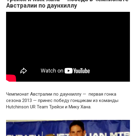
Австралии по даунхиллу
Чемпионат Австралии по даунхиллу — первая гонка
сезона 2013 — принес победу гонщикам из команды
Hutchinson UR Team Трейси и Мику Хана.