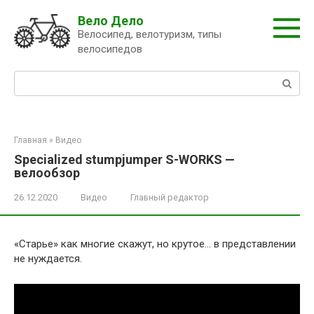
Перейти
Вело Дело
к
Велосипед, велотуризм, типы
контенту
велосипедов
Поиск:
Главная
»
Видео
Specialized stumpjumper S-WORKS —
велообзор
26.12.2020
Видео
Главный редактор
«Старье» как многие скажут, но крутое… в представлении
не нуждается.