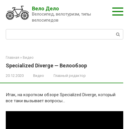
Перейти
Вело Дело
к
Велосипед, велотуризм, типы
контенту
велосипедов
Поиск:
Главная
»
Видео
Specialized Diverge — Велообзор
20.12.2020
Видео
Главный редактор
Итак, на коротком обзоре Specialized Diverge, который
все таки вызывает вопросы…