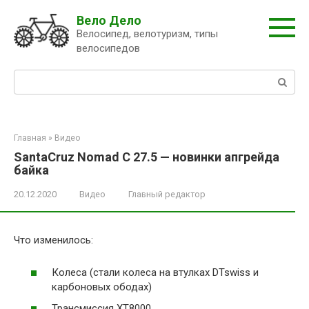
Перейти
Вело Дело
к
Велосипед, велотуризм, типы
контенту
велосипедов
Поиск:
Главная
»
Видео
SantaCruz Nomad C 27.5 — новинки апгрейда
байка
20.12.2020
Видео
Главный редактор
Что изменилось:
Колеса (стали колеса на втулках DTswiss и
карбоновых ободах)
Трансмиссия ХТ8000